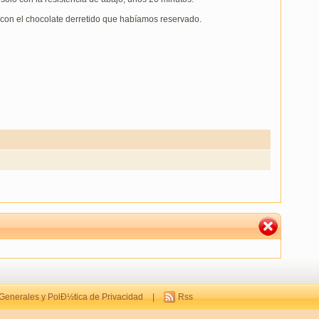
 con el chocolate derretido que habíamos reservado.
Generales y PolÐ½tica de Privacidad
|
Rss