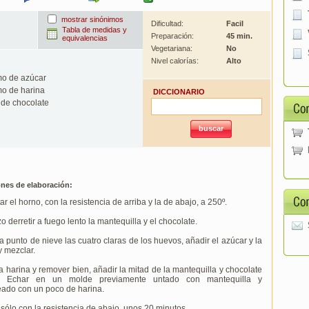
mostrar sinónimos
Dificultad:
Facil
Tabla de medidas y
Preparación:
45 min.
equivalencias
Vegetariana:
No
Nivel calorías:
Alto
o de azúcar
o de harina
DICCIONARIO
 de chocolate
ones de elaboración:
ar el horno, con la resistencia de arriba y la de abajo, a 250º.
o derretir a fuego lento la mantequilla y el chocolate.
a punto de nieve las cuatro claras de los huevos, añadir el azúcar y la
y mezclar.
a harina y remover bien, añadir la mitad de la mantequilla y chocolate
do. Echar en un molde previamente untado con mantequilla y
eado con un poco de harina.
sólo con la resistencia de abajo, unos 20 minutos.