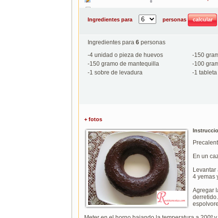
Imprimir
Ingredientes para
personas
Ingredientes para
6
personas
-
4
unidad o pieza de huevos
-
150
gram
-
150
gramo de mantequilla
-
100
gram
-
1
sobre de levadura
-
1
tableta
+ fotos
Instrucci
Precalent
En un caz
Levantar 
4 yemas 
Agregar l
derreti
espolvor
Meter en el horno bajando la temperatura a 200º y 