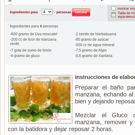
Imprimir
mostrar si
Ingredientes para
personas
Tabla de m
equivalenci
Ingredientes para
4
personas
-
600
gramo de Uva moscatel
-
1
ramito de hierbabuena
-
200
cc de licor de manzana
-
80
gramo de azúcar
verde
-
500
cc de agua mineral
-
7
gota de zumo de limón
-
7,5
gramo de Algin
-
6
gramo de gluco
-
0,6
gramo de Xantana
Instrucciones de elabo
Preparar el baño par
manzana, echando al 
bien y dejando reposa
Mezclar el Gluco 
manzana, remover y a
con la batidora y dejar reposar 2 horas.