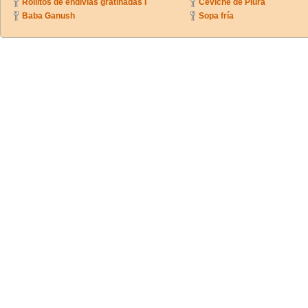
Rollitos de endivias gratinadas I
Ceviche de Piura
Baba Ganush
Sopa fría