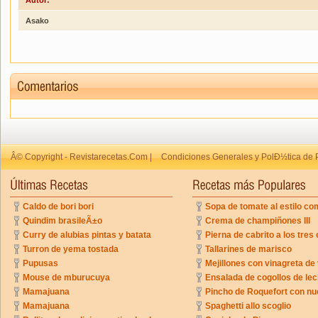
Autor:
Asako
Â© Copyright - Revistarecetas.Com |
Condiciones Generales y PolÐ½tica de 
Caldo de bori bori
Sopa de tomate al estilo co
Quindim brasileÃ±o
Crema de champiñones III
Curry de alubias pintas y batata
Pierna de cabrito a los tres 
Turron de yema tostada
Tallarines de marisco
Pupusas
Mejillones con vinagreta de
Mouse de mburucuya
Ensalada de cogollos de lec
Mamajuana
Pincho de Roquefort con n
Mamajuana
Spaghetti allo scoglio