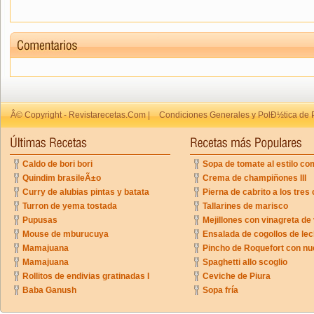
Â© Copyright - Revistarecetas.Com |
Condiciones Generales y PolÐ½tica de 
Caldo de bori bori
Sopa de tomate al estilo co
Quindim brasileÃ±o
Crema de champiñones III
Curry de alubias pintas y batata
Pierna de cabrito a los tres 
Turron de yema tostada
Tallarines de marisco
Pupusas
Mejillones con vinagreta de
Mouse de mburucuya
Ensalada de cogollos de lec
Mamajuana
Pincho de Roquefort con n
Mamajuana
Spaghetti allo scoglio
Rollitos de endivias gratinadas I
Ceviche de Piura
Baba Ganush
Sopa fría