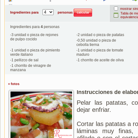
Imprimir
mostrar si
Ingredientes para
personas
Tabla de m
equivalenci
Ingredientes para
4
personas
-
3
unidad o pieza de rejones
-
2
unidad o pieza de patatas
de pulpo cocido
-
0,50
unidad o pieza de
cebolla tierna
-
1
unidad o pieza de pimiento
-
1
unidad o pieza de tomate
verde italiano
maduro
-
1
pellizco de sal
-
1
chorrito de aceite de oliva
-
1
chorrito de vinagre de
manzana
+ fotos
Instrucciones de elabo
Pelar las patatas, c
dejar enfriar.
Cortar las patatas a r
láminas muy finas, 