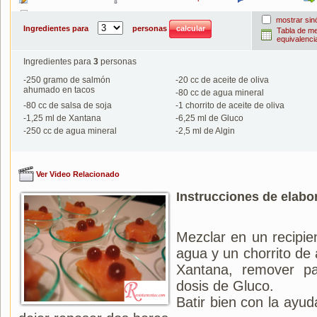
Imprimir
mostrar si
Ingredientes para
personas
Tabla de m
equivalenci
Ingredientes para
3
personas
-
250
gramo de salmón
-
20
cc de aceite de oliva
ahumado en tacos
-
80
cc de agua mineral
-
80
cc de salsa de soja
-
1
chorrito de aceite de oliva
-
1,25
ml de Xantana
-
6,25
ml de Gluco
-
250
cc de agua mineral
-
2,5
ml de Algin
Ver Video Relacionado
Instrucciones de elabo
Mezclar en un recipien
agua y un chorrito de 
Xantana, remover pa
dosis de Gluco.
Batir bien con la ayuda