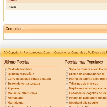
Asako
Â© Copyright - Revistarecetas.Com |
Condiciones Generales y PolÐ½tica de 
Caldo de bori bori
Sopa de tomate al estilo co
Quindim brasileÃ±o
Crema de champiñones III
Curry de alubias pintas y batata
Pierna de cabrito a los tres 
Turron de yema tostada
Tallarines de marisco
Pupusas
Mejillones con vinagreta de
Mouse de mburucuya
Ensalada de cogollos de lec
Mamajuana
Pincho de Roquefort con n
Mamajuana
Spaghetti allo scoglio