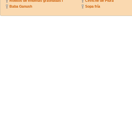
Rollitos de endivias gratinadas I
Ceviche de Piura
Baba Ganush
Sopa fría