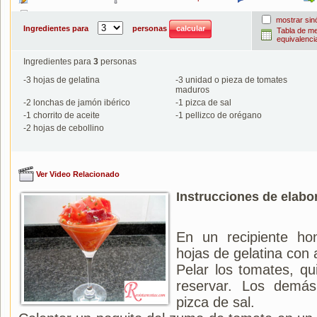
Imprimir
mostrar si
Ingredientes para
personas
Tabla de m
equivalenci
Ingredientes para
3
personas
-
3
hojas de gelatina
-
3
unidad o pieza de tomates
maduros
-
2
lonchas de jamón ibérico
-
1
pizca de sal
-
1
chorrito de aceite
-
1
pellizco de orégano
-
2
hojas de cebollino
Ver Video Relacionado
Instrucciones de elabo
En un recipiente ho
hojas de gelatina con
Pelar los tomates, qui
reservar. Los demás
pizca de sal.