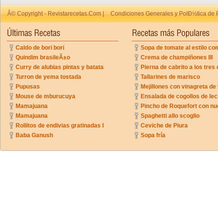
Â© Copyright - Revistarecetas.Com |
Condiciones Generales y PolÐ½tica de 
Caldo de bori bori
Sopa de tomate al estilo co
Quindim brasileÃ±o
Crema de champiñones III
Curry de alubias pintas y batata
Pierna de cabrito a los tres 
Turron de yema tostada
Tallarines de marisco
Pupusas
Mejillones con vinagreta de
Mouse de mburucuya
Ensalada de cogollos de lec
Mamajuana
Pincho de Roquefort con n
Mamajuana
Spaghetti allo scoglio
Rollitos de endivias gratinadas I
Ceviche de Piura
Baba Ganush
Sopa fría