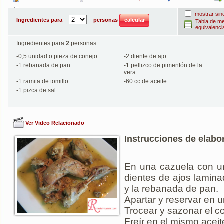
Imprimir
mostrar si
Ingredientes para
personas
Tabla de m
equivalenci
Ingredientes para
2
personas
-
0,5
unidad o pieza de conejo
-
2
diente de ajo
-
1
rebanada de pan
-
1
pellizco de pimentón de la
vera
-
1
ramita de tomillo
-
60
cc de aceite
-
1
pizca de sal
Ver Video Relacionado
Instrucciones de elabo
En una cazuela con un 
dientes de ajos lamina
y la rebanada de pan.
Apartar y reservar en u
Trocear y sazonar el c
Freír en el mismo aceit