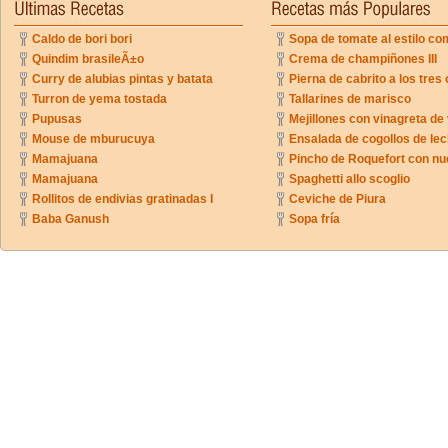
Caldo de bori bori
Sopa de tomate al estilo co
Quindim brasileÃ±o
Crema de champiñones III
Curry de alubias pintas y batata
Pierna de cabrito a los tres 
Turron de yema tostada
Tallarines de marisco
Pupusas
Mejillones con vinagreta de
Mouse de mburucuya
Ensalada de cogollos de lec
Mamajuana
Pincho de Roquefort con n
Mamajuana
Spaghetti allo scoglio
Rollitos de endivias gratinadas I
Ceviche de Piura
Baba Ganush
Sopa fría