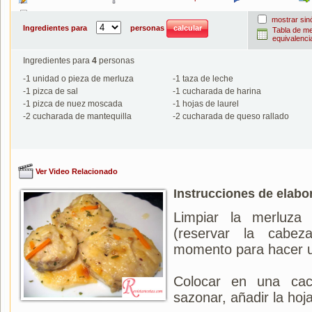
Imprimir
mostrar si
Ingredientes para
personas
Tabla de m
equivalenci
Ingredientes para
4
personas
-
1
unidad o pieza de merluza
-
1
taza de leche
-
1
pizca de sal
-
1
cucharada de harina
-
1
pizca de nuez moscada
-
1
hojas de laurel
-
2
cucharada de mantequilla
-
2
cucharada de queso rallado
Ver Video Relacionado
Instrucciones de elabo
Limpiar la merluza
(reservar la cabe
momento para hacer u
Colocar en una cace
sazonar, añadir la hoja