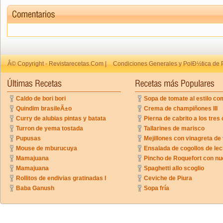
Â© Copyright - Revistarecetas.Com |
Condiciones Generales y PolÐ½tica de 
Caldo de bori bori
Sopa de tomate al estilo co
Quindim brasileÃ±o
Crema de champiñones III
Curry de alubias pintas y batata
Pierna de cabrito a los tres 
Turron de yema tostada
Tallarines de marisco
Pupusas
Mejillones con vinagreta de
Mouse de mburucuya
Ensalada de cogollos de lec
Mamajuana
Pincho de Roquefort con n
Mamajuana
Spaghetti allo scoglio
Rollitos de endivias gratinadas I
Ceviche de Piura
Baba Ganush
Sopa fría