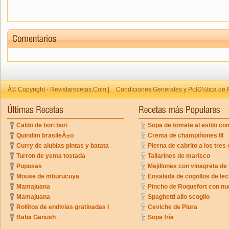
Â© Copyright - Revistarecetas.Com |
Condiciones Generales y PolÐ½tica de 
Caldo de bori bori
Sopa de tomate al estilo co
Quindim brasileÃ±o
Crema de champiñones III
Curry de alubias pintas y batata
Pierna de cabrito a los tres 
Turron de yema tostada
Tallarines de marisco
Pupusas
Mejillones con vinagreta de
Mouse de mburucuya
Ensalada de cogollos de lec
Mamajuana
Pincho de Roquefort con n
Mamajuana
Spaghetti allo scoglio
Rollitos de endivias gratinadas I
Ceviche de Piura
Baba Ganush
Sopa fría