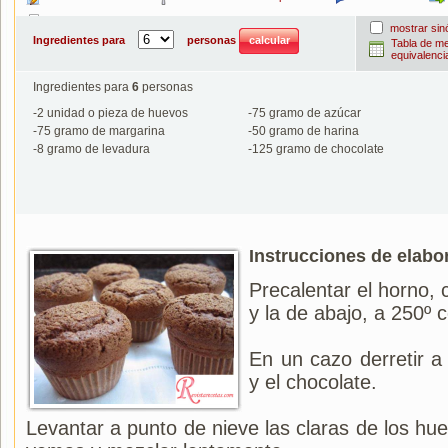
Imprimir
mostrar si
Ingredientes para
personas
Tabla de m
equivalenci
Ingredientes para
6
personas
-
2
unidad o pieza de huevos
-
75
gramo de azúcar
-
75
gramo de margarina
-
50
gramo de harina
-
8
gramo de levadura
-
125
gramo de chocolate
Instrucciones de elabo
Precalentar el horno, c
y la de abajo, a 250º 
En un cazo derretir a 
y el chocolate.
Levantar a punto de nieve las claras de los hue