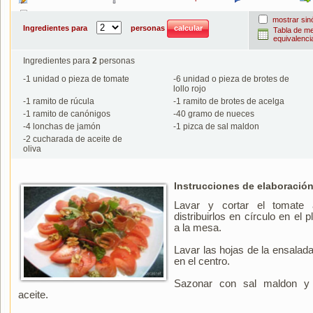
Imprimir
mostrar si
Ingredientes para
personas
Tabla de m
equivalenci
Ingredientes para
2
personas
-
1
unidad o pieza de tomate
-
6
unidad o pieza de brotes de
lollo rojo
-
1
ramito de rúcula
-
1
ramito de brotes de acelga
-
1
ramito de canónigos
-
40
gramo de nueces
-
4
lonchas de jamón
-
1
pizca de sal maldon
-
2
cucharada de aceite de
oliva
Instrucciones de elaboración
Lavar y cortar el tomate
distribuirlos en círculo en el p
a la mesa.
Lavar las hojas de la ensalad
en el centro.
Sazonar con sal maldon y 
aceite.