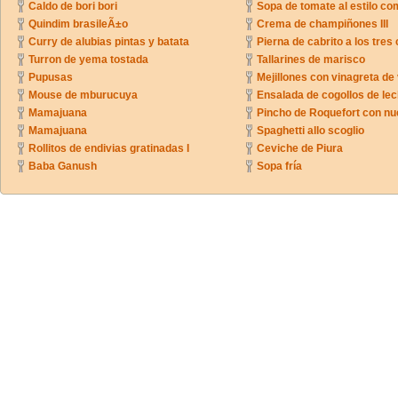
Caldo de bori bori
Sopa de tomate al estilo co
Quindim brasileÃ±o
Crema de champiñones III
Curry de alubias pintas y batata
Pierna de cabrito a los tres 
Turron de yema tostada
Tallarines de marisco
Pupusas
Mejillones con vinagreta de
Mouse de mburucuya
Ensalada de cogollos de lec
Mamajuana
Pincho de Roquefort con n
Mamajuana
Spaghetti allo scoglio
Rollitos de endivias gratinadas I
Ceviche de Piura
Baba Ganush
Sopa fría