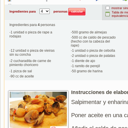
Imprimir
mostrar si
Ingredientes para
personas
Tabla de m
equivalenci
Ingredientes para
4
personas
-
1
unidad o pieza de rape a
-
500
gramo de almejas
rodajas
-
500
cc de caldo de pescado
(hecho con la cabeza del
rape)
-
12
unidad o pieza de vieiras
-
1
unidad o pieza de cebolla
sin su concha
-
2
unidad o pieza de patatas
-
2
cucharadita de carne de
-
1
diente de ajo
pimiento choricero
-
1
ramito de perejil
-
1
pizca de sal
-
50
gramo de harina
-
90
cc de aceite
Instrucciones de elabo
Salpimentar y enharina
Poner aceite en una ca