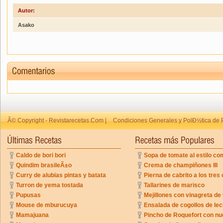
Autor:
Asako
Â© Copyright - Revistarecetas.Com |
Condiciones Generales y PolÐ½tica de 
Caldo de bori bori
Sopa de tomate al estilo co
Quindim brasileÃ±o
Crema de champiñones III
Curry de alubias pintas y batata
Pierna de cabrito a los tres 
Turron de yema tostada
Tallarines de marisco
Pupusas
Mejillones con vinagreta de
Mouse de mburucuya
Ensalada de cogollos de lec
Mamajuana
Pincho de Roquefort con n