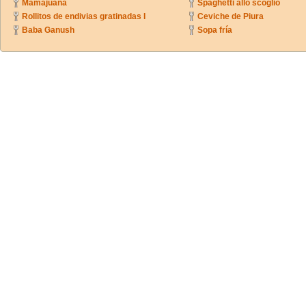
Mamajuana
Spaghetti allo scoglio
Rollitos de endivias gratinadas I
Ceviche de Piura
Baba Ganush
Sopa fría