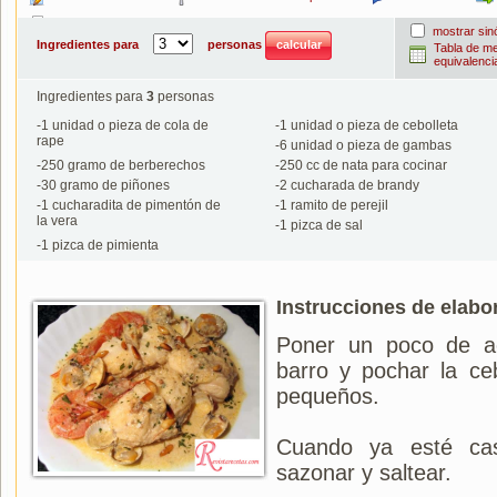
Imprimir
mostrar si
Ingredientes para
personas
Tabla de m
equivalenci
Ingredientes para
3
personas
-
1
unidad o pieza de cola de
-
1
unidad o pieza de cebolleta
rape
-
6
unidad o pieza de gambas
-
250
gramo de berberechos
-
250
cc de nata para cocinar
-
30
gramo de piñones
-
2
cucharada de brandy
-
1
cucharadita de pimentón de
-
1
ramito de perejil
la vera
-
1
pizca de sal
-
1
pizca de pimienta
Instrucciones de elabo
Poner un poco de a
barro y pochar la ceb
pequeños.
Cuando ya esté cas
sazonar y saltear.