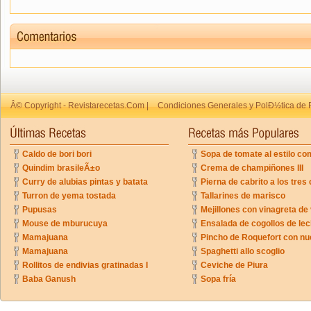
Â© Copyright - Revistarecetas.Com |
Condiciones Generales y PolÐ½tica de 
Caldo de bori bori
Sopa de tomate al estilo co
Quindim brasileÃ±o
Crema de champiñones III
Curry de alubias pintas y batata
Pierna de cabrito a los tres 
Turron de yema tostada
Tallarines de marisco
Pupusas
Mejillones con vinagreta de
Mouse de mburucuya
Ensalada de cogollos de lec
Mamajuana
Pincho de Roquefort con n
Mamajuana
Spaghetti allo scoglio
Rollitos de endivias gratinadas I
Ceviche de Piura
Baba Ganush
Sopa fría