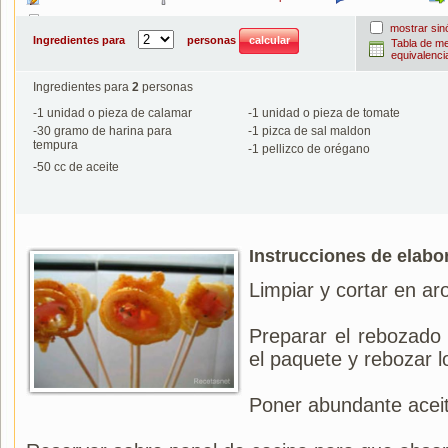
Imprimir
mostrar si
Ingredientes para
personas
Tabla de m
equivalenci
Ingredientes para
2
personas
-
1
unidad o pieza de calamar
-
1
unidad o pieza de tomate
-
30
gramo de harina para
-
1
pizca de sal maldon
tempura
-
1
pellizco de orégano
-
50
cc de aceite
Instrucciones de elabo
Limpiar y cortar en ar
Preparar el rebozado
el paquete y rebozar l
Poner abundante aceite