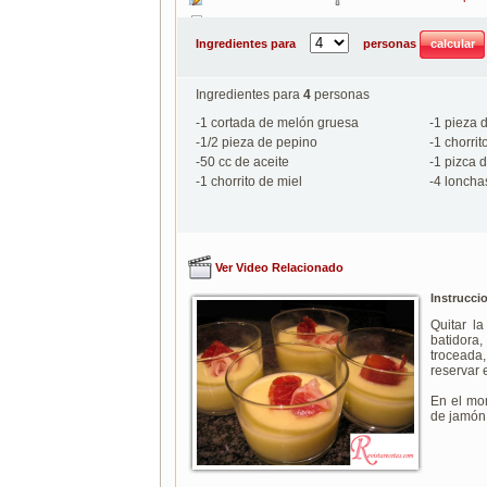
Imprimir
Ingredientes para
personas
Ingredientes para
4
personas
-
1
cortada de melón gruesa
-
1
pieza d
-
1/2
pieza de pepino
-
1
chorrit
-
50
cc de aceite
-
1
pizca d
-
1
chorrito de miel
-
4
lonchas
Ver Video Relacionado
Instrucci
Quitar la
batidora,
troceada, 
reservar e
En el mom
de jamón