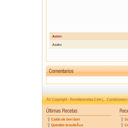
Autor:
Asako
Â© Copyright - Revistarecetas.Com |
Condiciones 
Caldo de bori bori
So
Quindim brasileÃ±o
C