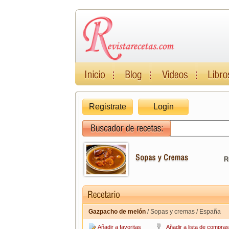
Registrate
Login
R
Gazpacho de melón
/ Sopas y cremas / España
Añadir a favoritas
Añadir a lista de compras